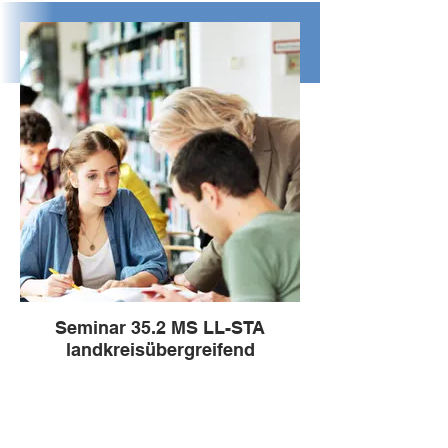
Seminar 35.2 MS LL-STA
landkreisübergreifend
Leitung: Arda Coskun
arda.coskun@seminar.gsms-ob.de
Impressum
Seminarschule: