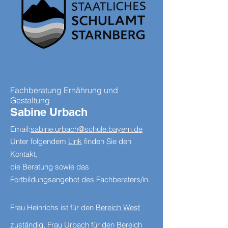
Fachberatung Ernährung und
Gestaltung
Sabine Urbach
Email:
sabine.urbach@schule.bayern.de
Unter folgendem
Link
finden Sie den
Kontakt,
die Beratung sowie das
Fortbildungsangebot des Fachberaters/in.
Frau Heinrichs ist für den
Bereich West
zuständig, Frau Urbach für den
Bereich