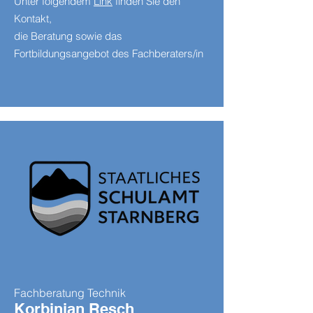
Unter folgendem
Link
finden Sie den
Kontakt,
die Beratung sowie das
Fortbildungsangebot des Fachberaters/in
Fachberatung Technik
Korbinian Resch