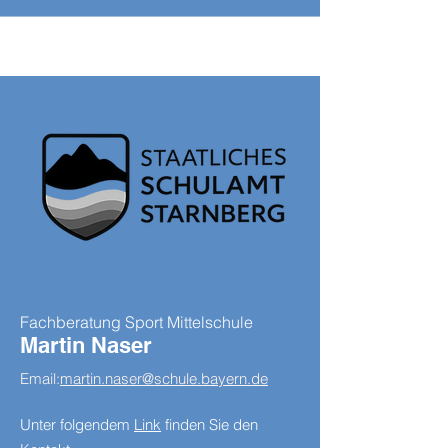
Fachberatung Sport Mittelschule
Martin Naser
Email:
martin.naser@schule.bayern.de
Unter folgendem
Link
finden Sie den