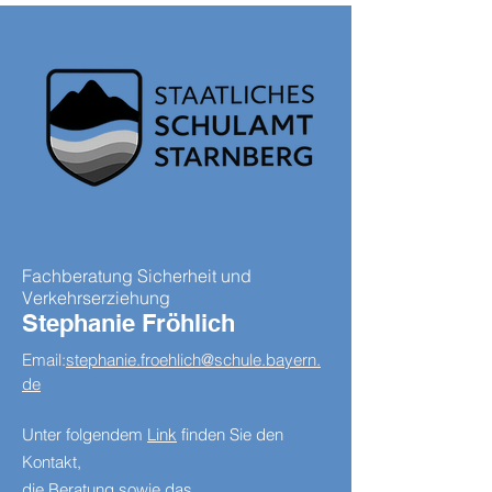
Fachberatung Sicherheit und
Verkehrserziehung
Stephanie Fröhlich
Email:
stephanie.froehlich@schule.bayern.
de
Unter folgendem
Link
finden Sie den
Kontakt,
die Beratung sowie das