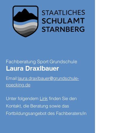
Fachberatung Sport Grundschule
Laura Draxlbauer
Email:
laura.draxlbauer@grundschule-
poecking.de
​Unter folgendem
Link
finden Sie den
Kontakt, die Beratung sowie das
Fortbildungsangebot des Fachberaters/in