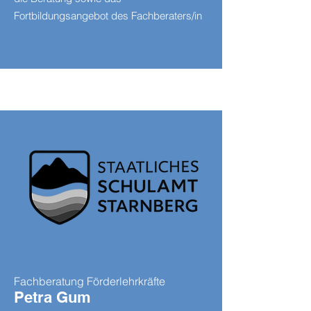
Fortbildungsangebot des Fachberaters/in
Fachberatung Förderlehrkräfte
Petra Gum