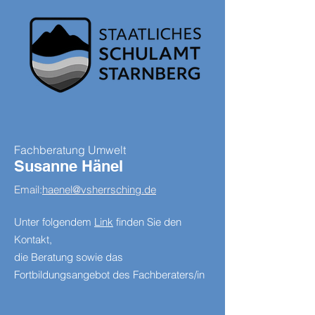
Fachberatung Umwelt
Susanne Hänel
Email:
haenel@vsherrsching.de
Unter folgendem
Link
finden Sie den
Kontakt,
die Beratung sowie das
Fortbildungsangebot des Fachberaters/in