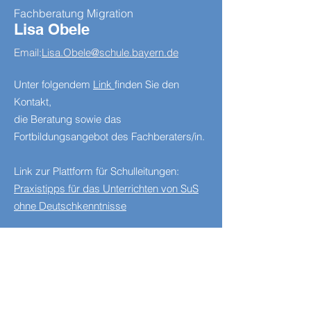
Fachberatung Migration
Lisa Obele
Email:
Lisa.Obele@schule.bayern.de
Unter folgendem
Link
finden Sie den
Kontakt,
die Beratung sowie das
Fortbildungsangebot des Fachberaters/in.
Link zur Plattform für Schulleitungen:
Praxistipps für das Unterrichten von SuS
ohne Deutschkenntnisse