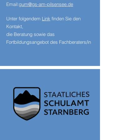
Email:
gum@gs-am-pilsensee.de
Unter folgendem
Link
finden Sie den
Kontakt,
die Beratung sowie das
Fortbildungsangebot des Fachberaters/in