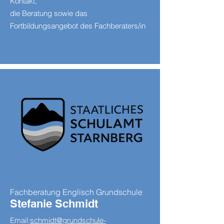
Kontakt,
die Beratung sowie das
Fortbildungsangebot des Fachberaters/in
Fachberatung Englisch Grundschule
Stefanie Schmidt
Email:
schmidt@grundschule-