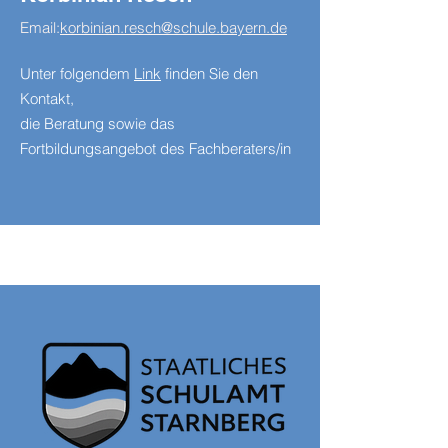
Email:
korbinian.resch@schule.bayern.de
Unter folgendem
Link
finden Sie den
Kontakt,
die Beratung sowie das
Fortbildungsangebot des Fachberaters/in