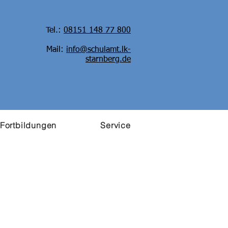
Tel.:
08151 148 77 800
Mail:
info@schulamt.lk-
starnberg.de
 Fortbildungen
Service